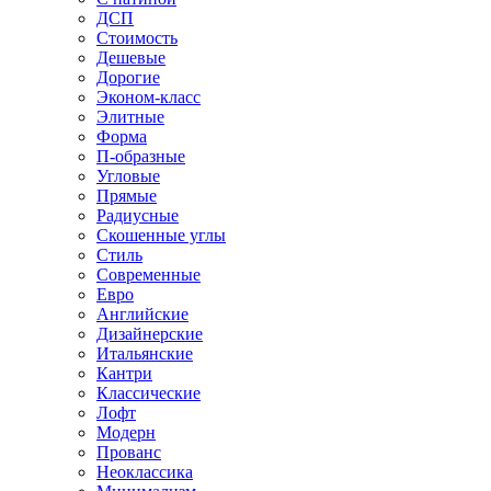
ДСП
Стоимость
Дешевые
Дорогие
Эконом-класс
Элитные
Форма
П-образные
Угловые
Прямые
Радиусные
Скошенные углы
Стиль
Современные
Евро
Английские
Дизайнерские
Итальянские
Кантри
Классические
Лофт
Модерн
Прованс
Неоклассика