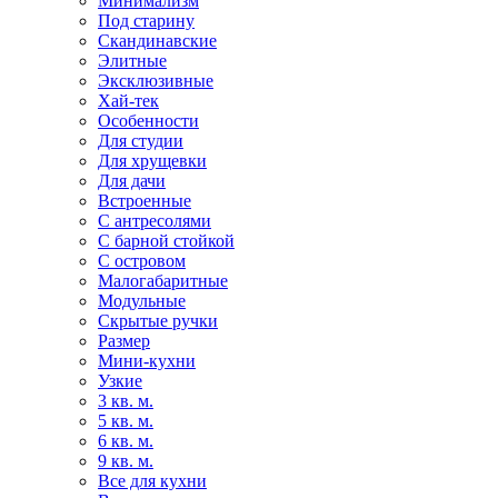
Минимализм
Под старину
Скандинавские
Элитные
Эксклюзивные
Хай-тек
Особенности
Для студии
Для хрущевки
Для дачи
Встроенные
С антресолями
С барной стойкой
С островом
Малогабаритные
Модульные
Скрытые ручки
Размер
Мини-кухни
Узкие
3 кв. м.
5 кв. м.
6 кв. м.
9 кв. м.
Все для кухни