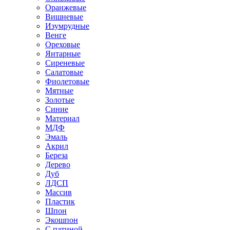
Оранжевые
Вишневые
Изумрудные
Венге
Ореховые
Янтарные
Сиреневые
Салатовые
Фиолетовые
Мятные
Золотые
Синие
Материал
МДФ
Эмаль
Акрил
Береза
Дерево
Дуб
ЛДСП
Массив
Пластик
Шпон
Экошпон
С патиной