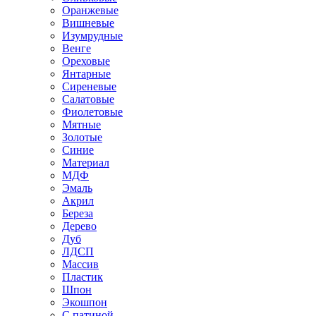
Оранжевые
Вишневые
Изумрудные
Венге
Ореховые
Янтарные
Сиреневые
Салатовые
Фиолетовые
Мятные
Золотые
Синие
Материал
МДФ
Эмаль
Акрил
Береза
Дерево
Дуб
ЛДСП
Массив
Пластик
Шпон
Экошпон
С патиной