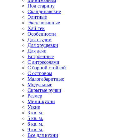
Минимализм
Под старину
Скандинавские
Элитные
Эксклюзивные
Хай-тек
Особенности
Для студии
Для хрущевки
Для дачи
Встроенные
С антресолями
С барной стойкой
С островом
Малогабаритные
Модульные
Скрытые ручки
Размер
Мини-кухни
Узкие
3 кв. м.
5 кв. м.
6 кв. м.
9 кв. м.
Все для кухни