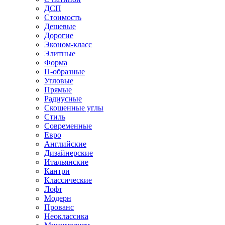
ДСП
Стоимость
Дешевые
Дорогие
Эконом-класс
Элитные
Форма
П-образные
Угловые
Прямые
Радиусные
Скошенные углы
Стиль
Современные
Евро
Английские
Дизайнерские
Итальянские
Кантри
Классические
Лофт
Модерн
Прованс
Неоклассика