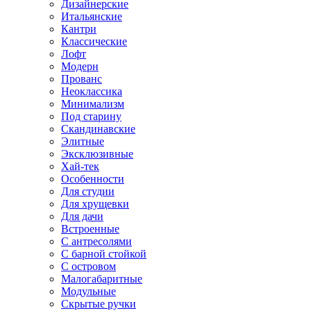
Дизайнерские
Итальянские
Кантри
Классические
Лофт
Модерн
Прованс
Неоклассика
Минимализм
Под старину
Скандинавские
Элитные
Эксклюзивные
Хай-тек
Особенности
Для студии
Для хрущевки
Для дачи
Встроенные
С антресолями
С барной стойкой
С островом
Малогабаритные
Модульные
Скрытые ручки