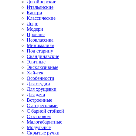
Дизайнерские
Итальянские
Кантри
Классические
Лофт
Модерн
Прованс
Неоклассика
Минимализм
Под старину
Скандинавские
Элитные
Эксклюзивные
Хай-тек
Особенности
Для студии
Для хрущевки
Для дачи
Встроенные
С антресолями
С барной стойкой
С островом
Малогабаритные
Модульные
Скрытые ручки