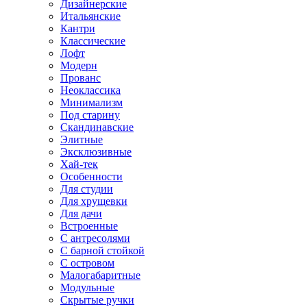
Дизайнерские
Итальянские
Кантри
Классические
Лофт
Модерн
Прованс
Неоклассика
Минимализм
Под старину
Скандинавские
Элитные
Эксклюзивные
Хай-тек
Особенности
Для студии
Для хрущевки
Для дачи
Встроенные
С антресолями
С барной стойкой
С островом
Малогабаритные
Модульные
Скрытые ручки