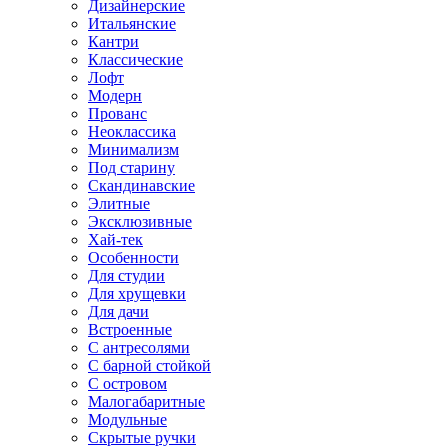
Дизайнерские
Итальянские
Кантри
Классические
Лофт
Модерн
Прованс
Неоклассика
Минимализм
Под старину
Скандинавские
Элитные
Эксклюзивные
Хай-тек
Особенности
Для студии
Для хрущевки
Для дачи
Встроенные
С антресолями
С барной стойкой
С островом
Малогабаритные
Модульные
Скрытые ручки