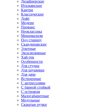
Дизайнерские
Итальянские
Кантри
Классические
Лофт
Модерн
Прованс
Неоклассика
Минимализм
Под старину
Скандинавские
Элитные
Эксклюзивные
Хай-тек
Особенности
Для студии
Для хрущевки
Для дачи
Встроенные
С антресолями
С барной стойкой
С островом
Малогабаритные
Модульные
Скрытые ручки