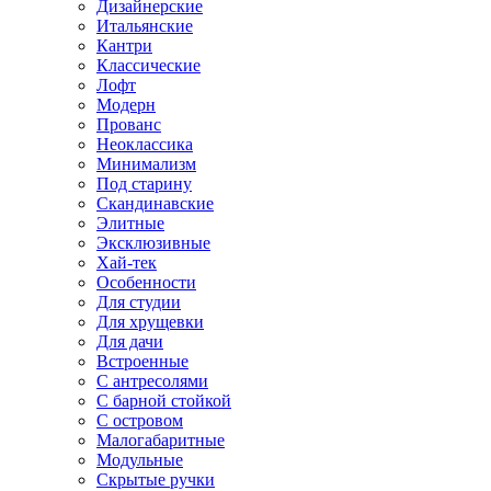
Дизайнерские
Итальянские
Кантри
Классические
Лофт
Модерн
Прованс
Неоклассика
Минимализм
Под старину
Скандинавские
Элитные
Эксклюзивные
Хай-тек
Особенности
Для студии
Для хрущевки
Для дачи
Встроенные
С антресолями
С барной стойкой
С островом
Малогабаритные
Модульные
Скрытые ручки