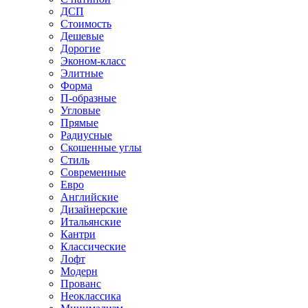
ДСП
Стоимость
Дешевые
Дорогие
Эконом-класс
Элитные
Форма
П-образные
Угловые
Прямые
Радиусные
Скошенные углы
Стиль
Современные
Евро
Английские
Дизайнерские
Итальянские
Кантри
Классические
Лофт
Модерн
Прованс
Неоклассика