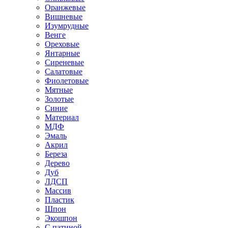
Оранжевые
Вишневые
Изумрудные
Венге
Ореховые
Янтарные
Сиреневые
Салатовые
Фиолетовые
Мятные
Золотые
Синие
Материал
МДФ
Эмаль
Акрил
Береза
Дерево
Дуб
ЛДСП
Массив
Пластик
Шпон
Экошпон
С патиной