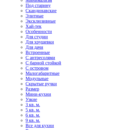
Минимализм
Под старину
Скандинавские
Элитные
Эксклюзивные
Хай-тек
Особенности
Для студии
Для хрущевки
Для дачи
Встроенные
С антресолями
С барной стойкой
С островом
Малогабаритные
Модульные
Скрытые ручки
Размер
Мини-кухни
Узкие
3 кв. м.
5 кв. м.
6 кв. м.
9 кв. м.
Все для кухни