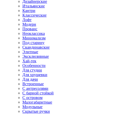
Дизайнерские
Итальянские
Кантри
Классические
Лофт
Модерн
Прованс
Неоклассика
Минимализм
Под старину
Скандинавские
Элитные
Эксклюзивные
Хай-тек
Особенности
Для студии
Для хрущевки
Для дачи
Встроенные
С антресолями
С барной стойкой
С островом
Малогабаритные
Модульные
Скрытые ручки