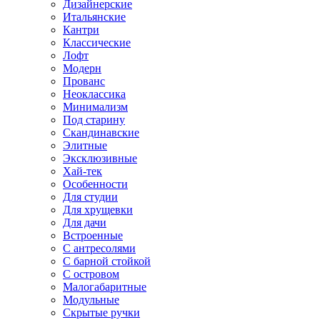
Дизайнерские
Итальянские
Кантри
Классические
Лофт
Модерн
Прованс
Неоклассика
Минимализм
Под старину
Скандинавские
Элитные
Эксклюзивные
Хай-тек
Особенности
Для студии
Для хрущевки
Для дачи
Встроенные
С антресолями
С барной стойкой
С островом
Малогабаритные
Модульные
Скрытые ручки