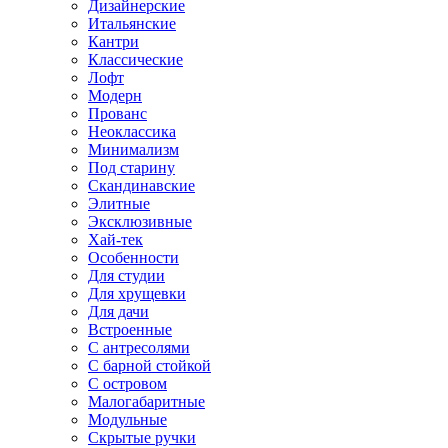
Дизайнерские
Итальянские
Кантри
Классические
Лофт
Модерн
Прованс
Неоклассика
Минимализм
Под старину
Скандинавские
Элитные
Эксклюзивные
Хай-тек
Особенности
Для студии
Для хрущевки
Для дачи
Встроенные
С антресолями
С барной стойкой
С островом
Малогабаритные
Модульные
Скрытые ручки