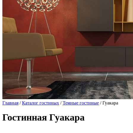
Главная
/
Каталог гостиных
/
Темные гостиные
/ Гуакара
Гостинная Гуакара