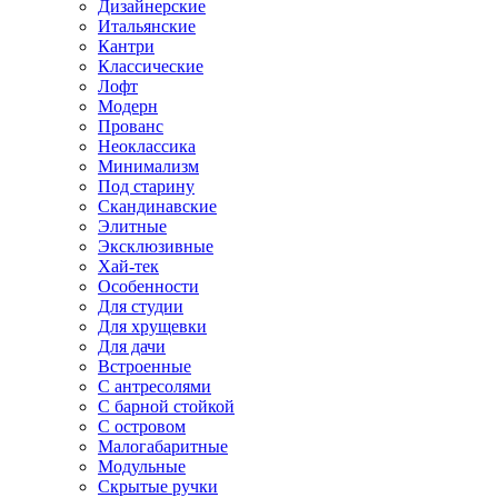
Дизайнерские
Итальянские
Кантри
Классические
Лофт
Модерн
Прованс
Неоклассика
Минимализм
Под старину
Скандинавские
Элитные
Эксклюзивные
Хай-тек
Особенности
Для студии
Для хрущевки
Для дачи
Встроенные
С антресолями
С барной стойкой
С островом
Малогабаритные
Модульные
Скрытые ручки