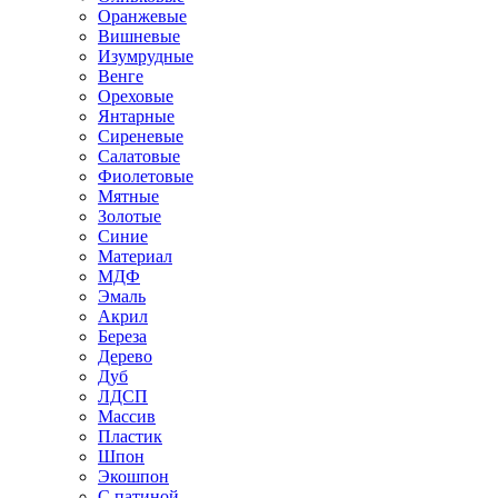
Оранжевые
Вишневые
Изумрудные
Венге
Ореховые
Янтарные
Сиреневые
Салатовые
Фиолетовые
Мятные
Золотые
Синие
Материал
МДФ
Эмаль
Акрил
Береза
Дерево
Дуб
ЛДСП
Массив
Пластик
Шпон
Экошпон
С патиной