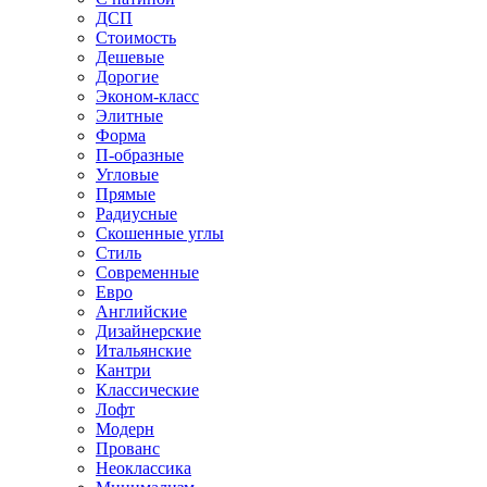
ДСП
Стоимость
Дешевые
Дорогие
Эконом-класс
Элитные
Форма
П-образные
Угловые
Прямые
Радиусные
Скошенные углы
Стиль
Современные
Евро
Английские
Дизайнерские
Итальянские
Кантри
Классические
Лофт
Модерн
Прованс
Неоклассика