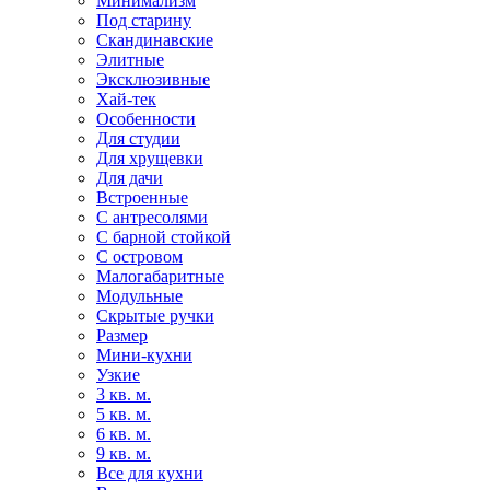
Минимализм
Под старину
Скандинавские
Элитные
Эксклюзивные
Хай-тек
Особенности
Для студии
Для хрущевки
Для дачи
Встроенные
С антресолями
С барной стойкой
С островом
Малогабаритные
Модульные
Скрытые ручки
Размер
Мини-кухни
Узкие
3 кв. м.
5 кв. м.
6 кв. м.
9 кв. м.
Все для кухни