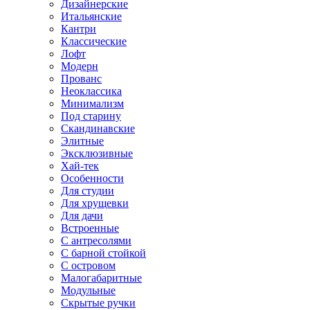
Дизайнерские
Итальянские
Кантри
Классические
Лофт
Модерн
Прованс
Неоклассика
Минимализм
Под старину
Скандинавские
Элитные
Эксклюзивные
Хай-тек
Особенности
Для студии
Для хрущевки
Для дачи
Встроенные
С антресолями
С барной стойкой
С островом
Малогабаритные
Модульные
Скрытые ручки