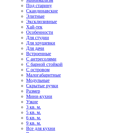
Минимализм
Под старину
Скандинавские
Элитные
Эксклюзивные
Хай-тек
Особенности
Для студии
Для хрущевки
Для дачи
Встроенные
С антресолями
С барной стойкой
С островом
Малогабаритные
Модульные
Скрытые ручки
Размер
Мини-кухни
Узкие
3 кв. м.
5 кв. м.
6 кв. м.
9 кв. м.
Все для кухни