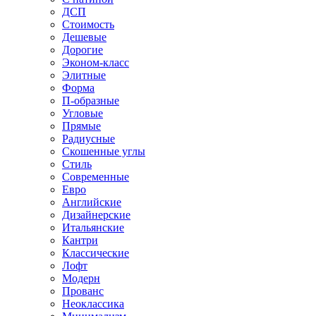
ДСП
Стоимость
Дешевые
Дорогие
Эконом-класс
Элитные
Форма
П-образные
Угловые
Прямые
Радиусные
Скошенные углы
Стиль
Современные
Евро
Английские
Дизайнерские
Итальянские
Кантри
Классические
Лофт
Модерн
Прованс
Неоклассика