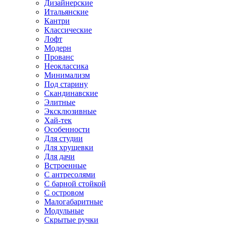
Дизайнерские
Итальянские
Кантри
Классические
Лофт
Модерн
Прованс
Неоклассика
Минимализм
Под старину
Скандинавские
Элитные
Эксклюзивные
Хай-тек
Особенности
Для студии
Для хрущевки
Для дачи
Встроенные
С антресолями
С барной стойкой
С островом
Малогабаритные
Модульные
Скрытые ручки