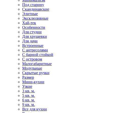
Минимализм
Под старину
Скандинавские
Элитные
Эксклюзивные
Хай-тек
Особенности
Для студии
Для хрущевки
Для дачи
Встроенные
С антресолями
С барной стойкой
С островом
Малогабаритные
Модульные
Скрытые ручки
Размер
Мини-кухни
Узкие
3 кв. м.
5 кв. м.
6 кв. м.
9 кв. м.
Все для кухни