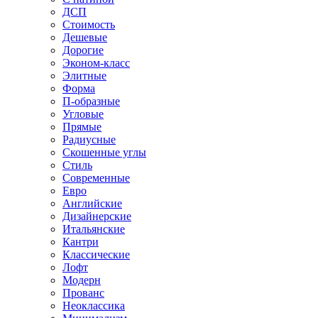
ДСП
Стоимость
Дешевые
Дорогие
Эконом-класс
Элитные
Форма
П-образные
Угловые
Прямые
Радиусные
Скошенные углы
Стиль
Современные
Евро
Английские
Дизайнерские
Итальянские
Кантри
Классические
Лофт
Модерн
Прованс
Неоклассика