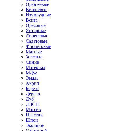
Оранжевые
Вишневые
Изумрудные
Венге
Ореховые
Янтарные
Сиреневые
Салатовые
Фиолетовые
Мятные
Золотые
Синие
Материал
МДФ
Эмаль
Акрил
Береза
Дерево
Дуб
ЛДСП
Массив
Пластик
Шпон
Экошпон
С патиной