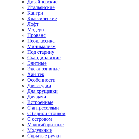
Дизайнерские
Итальянские
Кантри
Классические
Лофт
Модерн
Прованс
Неоклассика
Минимализм
Под старину
Скандинавские
Элитные
Эксклюзивные
Хай-тек
Особенности
Для студии
Для хрущевки
Для дачи
Встроенные
С антресолями
С барной стойкой
С островом
Малогабаритные
Модульные
Скрытые ручки