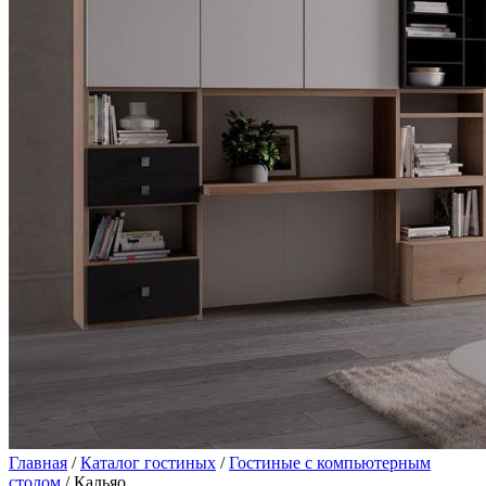
Главная
/
Каталог гостиных
/
Гостиные с компьютерным
столом
/ Кальяо