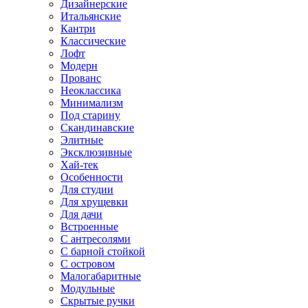
Дизайнерские
Итальянские
Кантри
Классические
Лофт
Модерн
Прованс
Неоклассика
Минимализм
Под старину
Скандинавские
Элитные
Эксклюзивные
Хай-тек
Особенности
Для студии
Для хрущевки
Для дачи
Встроенные
С антресолями
С барной стойкой
С островом
Малогабаритные
Модульные
Скрытые ручки