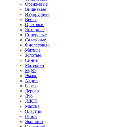
Оранжевые
Вишневые
Изумрудные
Венге
Ореховые
Янтарные
Сиреневые
Салатовые
Фиолетовые
Мятные
Золотые
Синие
Материал
МДФ
Эмаль
Акрил
Береза
Дерево
Дуб
ЛДСП
Массив
Пластик
Шпон
Экошпон
С патиной