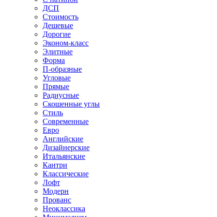
ДСП
Стоимость
Дешевые
Дорогие
Эконом-класс
Элитные
Форма
П-образные
Угловые
Прямые
Радиусные
Скошенные углы
Стиль
Современные
Евро
Английские
Дизайнерские
Итальянские
Кантри
Классические
Лофт
Модерн
Прованс
Неоклассика