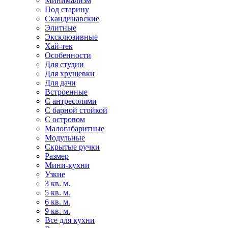
Минимализм
Под старину
Скандинавские
Элитные
Эксклюзивные
Хай-тек
Особенности
Для студии
Для хрущевки
Для дачи
Встроенные
С антресолями
С барной стойкой
С островом
Малогабаритные
Модульные
Скрытые ручки
Размер
Мини-кухни
Узкие
3 кв. м.
5 кв. м.
6 кв. м.
9 кв. м.
Все для кухни