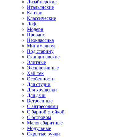
Дизайнерские
Итальянские
Кантри
Классические
Лофт
Модерн
Прованс
Неоклассика
Минимализм
Под старину
Скандинавские
Элитные
Эксклюзивные
Хай-тек
Особенности
Для студии
Для хрущевки
Для дачи
Встроенные
С антресолями
С барной стойкой
С островом
Малогабаритные
Модульные
Скрытые ручки