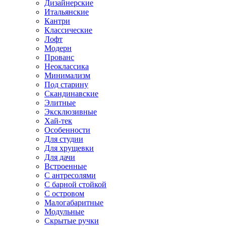
Дизайнерские
Итальянские
Кантри
Классические
Лофт
Модерн
Прованс
Неоклассика
Минимализм
Под старину
Скандинавские
Элитные
Эксклюзивные
Хай-тек
Особенности
Для студии
Для хрущевки
Для дачи
Встроенные
С антресолями
С барной стойкой
С островом
Малогабаритные
Модульные
Скрытые ручки