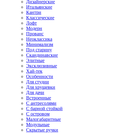
Дизайнерские
Итальянские
Кантри
Классические
Лофт
Модерн
Прованс
Неоклассика
Минимализм
Под старину
Скандинавские
Элитные
Эксклюзивные
Хай-тек
Особенности
Для студии
Для хрущевки
Для дачи
Встроенные
С антресолями
С барной стойкой
С островом
Малогабаритные
Модульные
Скрытые ручки