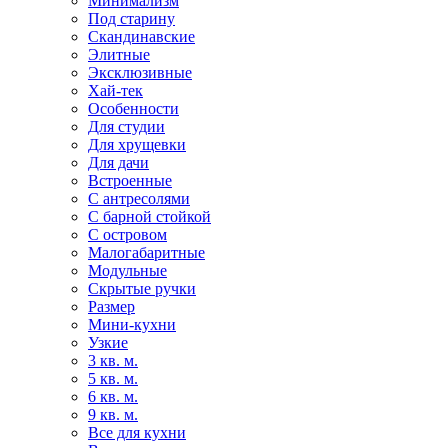
Минимализм
Под старину
Скандинавские
Элитные
Эксклюзивные
Хай-тек
Особенности
Для студии
Для хрущевки
Для дачи
Встроенные
С антресолями
С барной стойкой
С островом
Малогабаритные
Модульные
Скрытые ручки
Размер
Мини-кухни
Узкие
3 кв. м.
5 кв. м.
6 кв. м.
9 кв. м.
Все для кухни