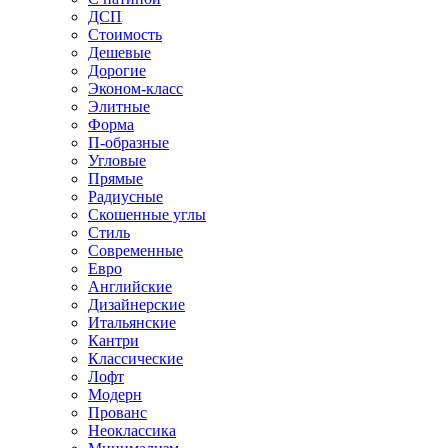
ДСП
Стоимость
Дешевые
Дорогие
Эконом-класс
Элитные
Форма
П-образные
Угловые
Прямые
Радиусные
Скошенные углы
Стиль
Современные
Евро
Английские
Дизайнерские
Итальянские
Кантри
Классические
Лофт
Модерн
Прованс
Неоклассика