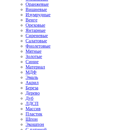
Оранжевые
Вишневые
Изумрудные
Венге
Ореховые
Янтарные
Сиреневые
Салатовые
Фиолетовые
Мятные
Золотые
Синие
Материал
МДФ
Эмаль
Акрил
Береза
Дерево
Дуб
ЛДСП
Массив
Пластик
Шпон
Экошпон
С патиной