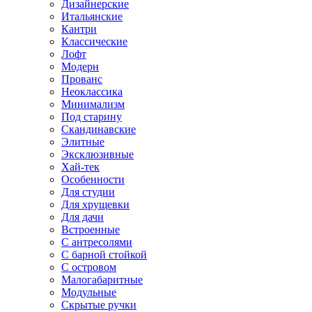
Дизайнерские
Итальянские
Кантри
Классические
Лофт
Модерн
Прованс
Неоклассика
Минимализм
Под старину
Скандинавские
Элитные
Эксклюзивные
Хай-тек
Особенности
Для студии
Для хрущевки
Для дачи
Встроенные
С антресолями
С барной стойкой
С островом
Малогабаритные
Модульные
Скрытые ручки