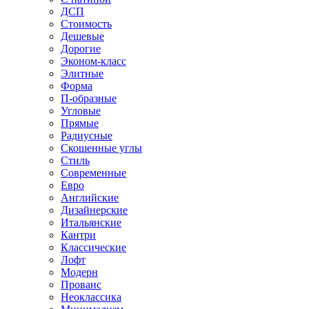
ДСП
Стоимость
Дешевые
Дорогие
Эконом-класс
Элитные
Форма
П-образные
Угловые
Прямые
Радиусные
Скошенные углы
Стиль
Современные
Евро
Английские
Дизайнерские
Итальянские
Кантри
Классические
Лофт
Модерн
Прованс
Неоклассика