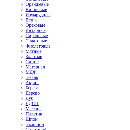
Оранжевые
Вишневые
Изумрудные
Венге
Ореховые
Янтарные
Сиреневые
Салатовые
Фиолетовые
Мятные
Золотые
Синие
Материал
МДФ
Эмаль
Акрил
Береза
Дерево
Дуб
ЛДСП
Массив
Пластик
Шпон
Экошпон
С патиной