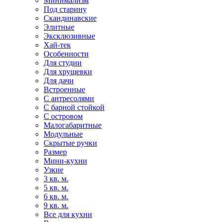
Минимализм
Под старину
Скандинавские
Элитные
Эксклюзивные
Хай-тек
Особенности
Для студии
Для хрущевки
Для дачи
Встроенные
С антресолями
С барной стойкой
С островом
Малогабаритные
Модульные
Скрытые ручки
Размер
Мини-кухни
Узкие
3 кв. м.
5 кв. м.
6 кв. м.
9 кв. м.
Все для кухни