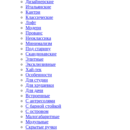
Дизайнерские
Итальянские
Кантри
Классические
Лофт
Модерн
Прованс
Неоклассика
Минимализм
Под старину
Скандинавские
Элитные
Эксклюзивные
Хай-тек
Особенности
Для студии
Для хрущевки
Для дачи
Встроенные
С антресолями
С барной стойкой
С островом
Малогабаритные
Модульные
Скрытые ручки