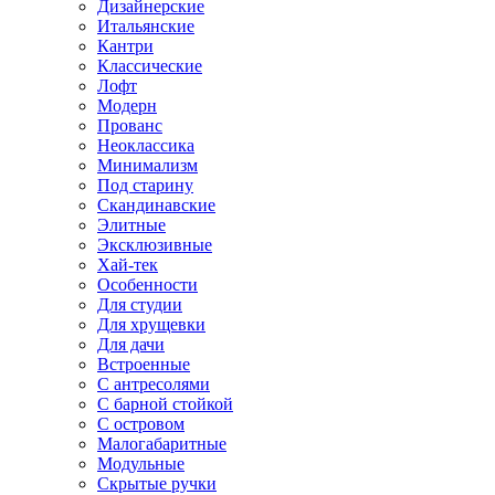
Дизайнерские
Итальянские
Кантри
Классические
Лофт
Модерн
Прованс
Неоклассика
Минимализм
Под старину
Скандинавские
Элитные
Эксклюзивные
Хай-тек
Особенности
Для студии
Для хрущевки
Для дачи
Встроенные
С антресолями
С барной стойкой
С островом
Малогабаритные
Модульные
Скрытые ручки