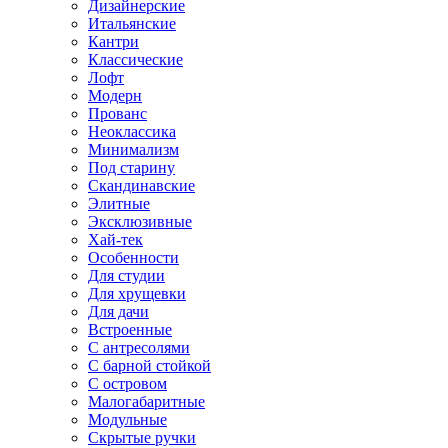
Дизайнерские
Итальянские
Кантри
Классические
Лофт
Модерн
Прованс
Неоклассика
Минимализм
Под старину
Скандинавские
Элитные
Эксклюзивные
Хай-тек
Особенности
Для студии
Для хрущевки
Для дачи
Встроенные
С антресолями
С барной стойкой
С островом
Малогабаритные
Модульные
Скрытые ручки