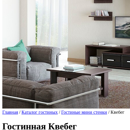
Главная
/
Каталог гостиных
/
Гостиные мини стенки
/ Квебег
Гостинная Квебег