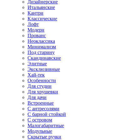
Дизайнерские
Итальянские
Кантри
Классические
Лофт
Модерн
Прованс
Неоклассика
Минимализм
Под старину
Скандинавские
Элитные
Эксклюзивные
Хай-тек
Особенности
Для студии
Для хрущевки
Для дачи
Встроенные
С антресолями
С барной стойкой
С островом
Малогабаритные
Модульные
Скрытые ручки