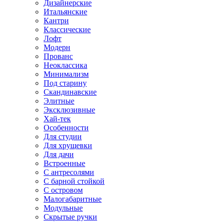
Дизайнерские
Итальянские
Кантри
Классические
Лофт
Модерн
Прованс
Неоклассика
Минимализм
Под старину
Скандинавские
Элитные
Эксклюзивные
Хай-тек
Особенности
Для студии
Для хрущевки
Для дачи
Встроенные
С антресолями
С барной стойкой
С островом
Малогабаритные
Модульные
Скрытые ручки