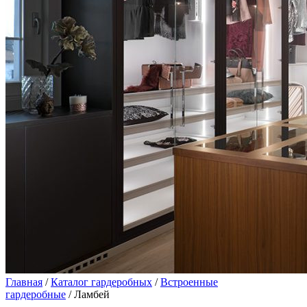
Главная
/
Каталог гардеробных
/
Встроенные
гардеробные
/ Ламбей