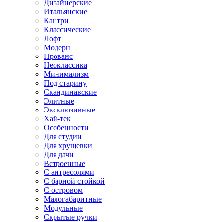
Дизайнерские
Итальянские
Кантри
Классические
Лофт
Модерн
Прованс
Неоклассика
Минимализм
Под старину
Скандинавские
Элитные
Эксклюзивные
Хай-тек
Особенности
Для студии
Для хрущевки
Для дачи
Встроенные
С антресолями
С барной стойкой
С островом
Малогабаритные
Модульные
Скрытые ручки