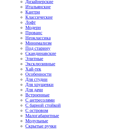
Дизайнерские
Итальянские
Кантри
Классические
Лофт
Модерн
Прованс
Неоклассика
Минимализм
Под старину
Скандинавские
Элитные
Эксклюзивные
Хай-тек
Особенности
Для студии
Для хрущевки
Для дачи
Встроенные
С антресолями
С барной стойкой
С островом
Малогабаритные
Модульные
Скрытые ручки