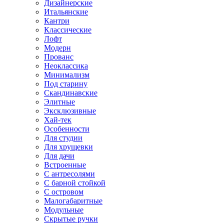
Дизайнерские
Итальянские
Кантри
Классические
Лофт
Модерн
Прованс
Неоклассика
Минимализм
Под старину
Скандинавские
Элитные
Эксклюзивные
Хай-тек
Особенности
Для студии
Для хрущевки
Для дачи
Встроенные
С антресолями
С барной стойкой
С островом
Малогабаритные
Модульные
Скрытые ручки