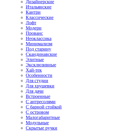
Дизайнерские
Итальянские
Кантри
Классические
Лофт
Модерн
Прованс
Неоклассика
Минимализм
Под старину
Скандинавские
Элитные
Эксклюзивные
Хай-тек
Особенности
Для студии
Для хрущевки
Для дачи
Встроенные
С антресолями
С барной стойкой
С островом
Малогабаритные
Модульные
Скрытые ручки