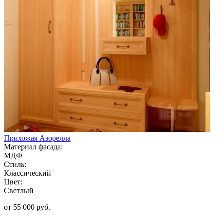
Прихожая Азорелла
Материал фасада:
МДФ
Стиль:
Классический
Цвет:
Светлый
от 55 000 руб.