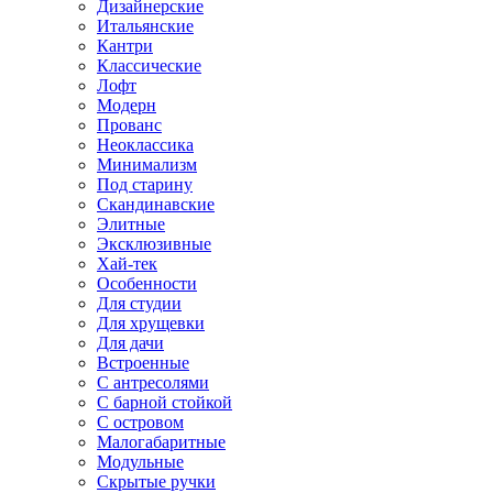
Дизайнерские
Итальянские
Кантри
Классические
Лофт
Модерн
Прованс
Неоклассика
Минимализм
Под старину
Скандинавские
Элитные
Эксклюзивные
Хай-тек
Особенности
Для студии
Для хрущевки
Для дачи
Встроенные
С антресолями
С барной стойкой
С островом
Малогабаритные
Модульные
Скрытые ручки