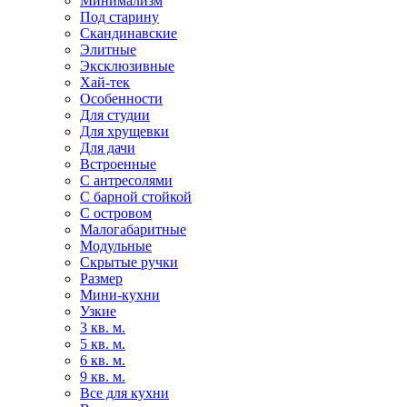
Минимализм
Под старину
Скандинавские
Элитные
Эксклюзивные
Хай-тек
Особенности
Для студии
Для хрущевки
Для дачи
Встроенные
С антресолями
С барной стойкой
С островом
Малогабаритные
Модульные
Скрытые ручки
Размер
Мини-кухни
Узкие
3 кв. м.
5 кв. м.
6 кв. м.
9 кв. м.
Все для кухни