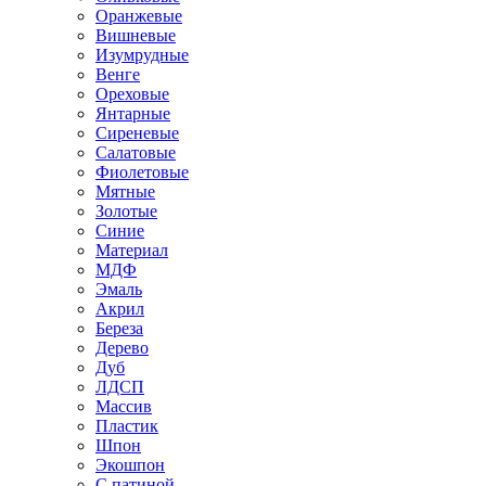
Оранжевые
Вишневые
Изумрудные
Венге
Ореховые
Янтарные
Сиреневые
Салатовые
Фиолетовые
Мятные
Золотые
Синие
Материал
МДФ
Эмаль
Акрил
Береза
Дерево
Дуб
ЛДСП
Массив
Пластик
Шпон
Экошпон
С патиной