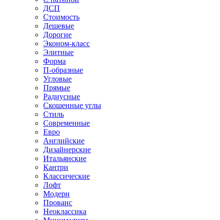
ДСП
Стоимость
Дешевые
Дорогие
Эконом-класс
Элитные
Форма
П-образные
Угловые
Прямые
Радиусные
Скошенные углы
Стиль
Современные
Евро
Английские
Дизайнерские
Итальянские
Кантри
Классические
Лофт
Модерн
Прованс
Неоклассика