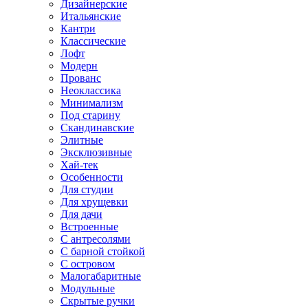
Дизайнерские
Итальянские
Кантри
Классические
Лофт
Модерн
Прованс
Неоклассика
Минимализм
Под старину
Скандинавские
Элитные
Эксклюзивные
Хай-тек
Особенности
Для студии
Для хрущевки
Для дачи
Встроенные
С антресолями
С барной стойкой
С островом
Малогабаритные
Модульные
Скрытые ручки