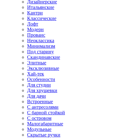
Дизайнерские
Итальянские
Кантри
Классические
Лофт
Модерн
Прованс
Неоклассика
Минимализм
Под старину
Скандинавские
Элитные
Эксклюзивные
Хай-тек
Особенности
Для студии
Для хрущевки
Для дачи
Встроенные
С антресолями
С барной стойкой
С островом
Малогабаритные
Модульные
Скрытые ручки