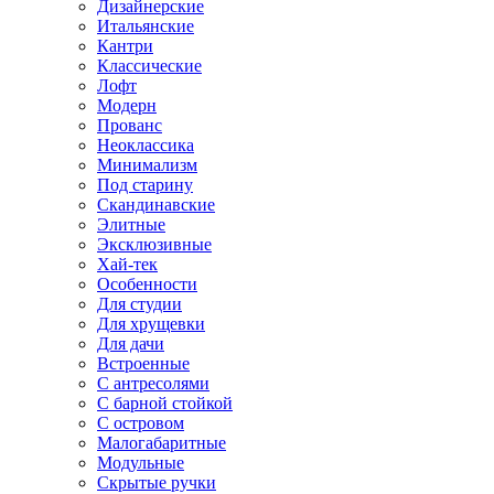
Дизайнерские
Итальянские
Кантри
Классические
Лофт
Модерн
Прованс
Неоклассика
Минимализм
Под старину
Скандинавские
Элитные
Эксклюзивные
Хай-тек
Особенности
Для студии
Для хрущевки
Для дачи
Встроенные
С антресолями
С барной стойкой
С островом
Малогабаритные
Модульные
Скрытые ручки