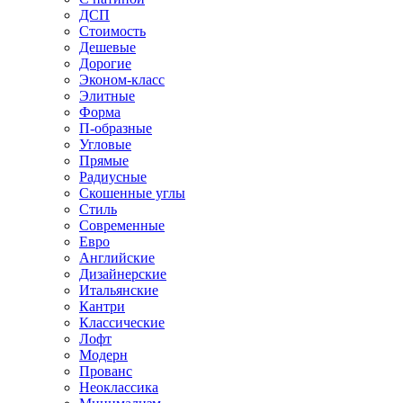
ДСП
Стоимость
Дешевые
Дорогие
Эконом-класс
Элитные
Форма
П-образные
Угловые
Прямые
Радиусные
Скошенные углы
Стиль
Современные
Евро
Английские
Дизайнерские
Итальянские
Кантри
Классические
Лофт
Модерн
Прованс
Неоклассика