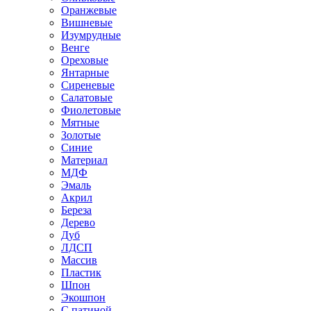
Оранжевые
Вишневые
Изумрудные
Венге
Ореховые
Янтарные
Сиреневые
Салатовые
Фиолетовые
Мятные
Золотые
Синие
Материал
МДФ
Эмаль
Акрил
Береза
Дерево
Дуб
ЛДСП
Массив
Пластик
Шпон
Экошпон
С патиной