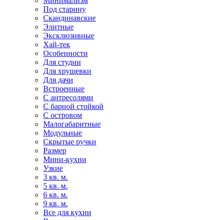
Минимализм
Под старину
Скандинавские
Элитные
Эксклюзивные
Хай-тек
Особенности
Для студии
Для хрущевки
Для дачи
Встроенные
С антресолями
С барной стойкой
С островом
Малогабаритные
Модульные
Скрытые ручки
Размер
Мини-кухни
Узкие
3 кв. м.
5 кв. м.
6 кв. м.
9 кв. м.
Все для кухни