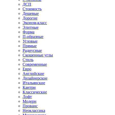
ДСП
Стоимость
Дешевые
Дорогие
Эконом-класс
Элитные
Форма
П-образные
Угловые
Прямые
Радиусные
Скошенные углы
Стиль
Современные
Евро
Английские
Дизайнерские
Итальянские
Кантри
Классические
Лофт
Модерн
Прованс
Неоклассика