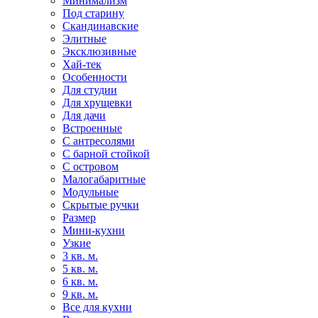
Минимализм
Под старину
Скандинавские
Элитные
Эксклюзивные
Хай-тек
Особенности
Для студии
Для хрущевки
Для дачи
Встроенные
С антресолями
С барной стойкой
С островом
Малогабаритные
Модульные
Скрытые ручки
Размер
Мини-кухни
Узкие
3 кв. м.
5 кв. м.
6 кв. м.
9 кв. м.
Все для кухни