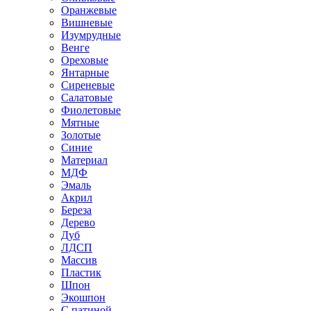
Оранжевые
Вишневые
Изумрудные
Венге
Ореховые
Янтарные
Сиреневые
Салатовые
Фиолетовые
Мятные
Золотые
Синие
Материал
МДФ
Эмаль
Акрил
Береза
Дерево
Дуб
ЛДСП
Массив
Пластик
Шпон
Экошпон
С патиной