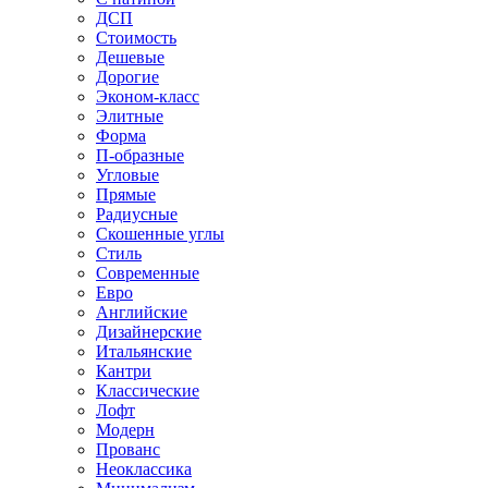
ДСП
Стоимость
Дешевые
Дорогие
Эконом-класс
Элитные
Форма
П-образные
Угловые
Прямые
Радиусные
Скошенные углы
Стиль
Современные
Евро
Английские
Дизайнерские
Итальянские
Кантри
Классические
Лофт
Модерн
Прованс
Неоклассика