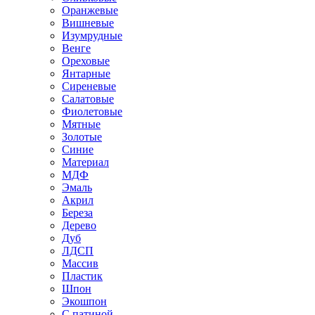
Оранжевые
Вишневые
Изумрудные
Венге
Ореховые
Янтарные
Сиреневые
Салатовые
Фиолетовые
Мятные
Золотые
Синие
Материал
МДФ
Эмаль
Акрил
Береза
Дерево
Дуб
ЛДСП
Массив
Пластик
Шпон
Экошпон
С патиной