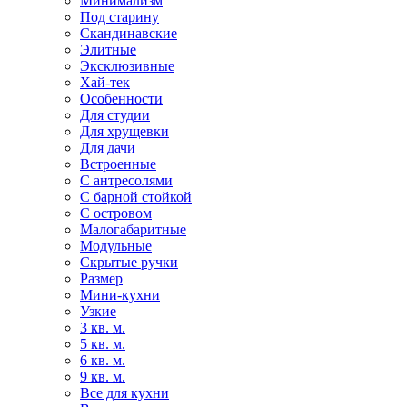
Минимализм
Под старину
Скандинавские
Элитные
Эксклюзивные
Хай-тек
Особенности
Для студии
Для хрущевки
Для дачи
Встроенные
С антресолями
С барной стойкой
С островом
Малогабаритные
Модульные
Скрытые ручки
Размер
Мини-кухни
Узкие
3 кв. м.
5 кв. м.
6 кв. м.
9 кв. м.
Все для кухни