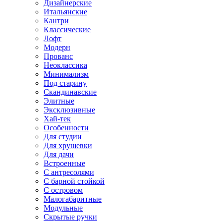
Дизайнерские
Итальянские
Кантри
Классические
Лофт
Модерн
Прованс
Неоклассика
Минимализм
Под старину
Скандинавские
Элитные
Эксклюзивные
Хай-тек
Особенности
Для студии
Для хрущевки
Для дачи
Встроенные
С антресолями
С барной стойкой
С островом
Малогабаритные
Модульные
Скрытые ручки