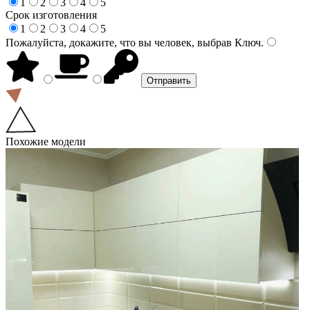
1
2
3
4
5
Срок изготовления
1
2
3
4
5
Пожалуйста, докажите, что вы человек, выбрав
Ключ
.
Похожие модели