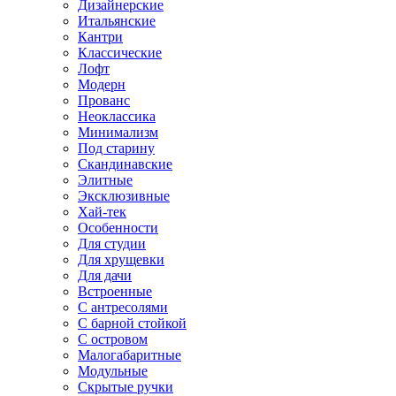
Дизайнерские
Итальянские
Кантри
Классические
Лофт
Модерн
Прованс
Неоклассика
Минимализм
Под старину
Скандинавские
Элитные
Эксклюзивные
Хай-тек
Особенности
Для студии
Для хрущевки
Для дачи
Встроенные
С антресолями
С барной стойкой
С островом
Малогабаритные
Модульные
Скрытые ручки