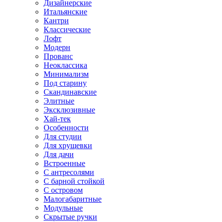
Дизайнерские
Итальянские
Кантри
Классические
Лофт
Модерн
Прованс
Неоклассика
Минимализм
Под старину
Скандинавские
Элитные
Эксклюзивные
Хай-тек
Особенности
Для студии
Для хрущевки
Для дачи
Встроенные
С антресолями
С барной стойкой
С островом
Малогабаритные
Модульные
Скрытые ручки