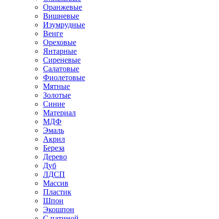
Оранжевые
Вишневые
Изумрудные
Венге
Ореховые
Янтарные
Сиреневые
Салатовые
Фиолетовые
Мятные
Золотые
Синие
Материал
МДФ
Эмаль
Акрил
Береза
Дерево
Дуб
ЛДСП
Массив
Пластик
Шпон
Экошпон
С патиной