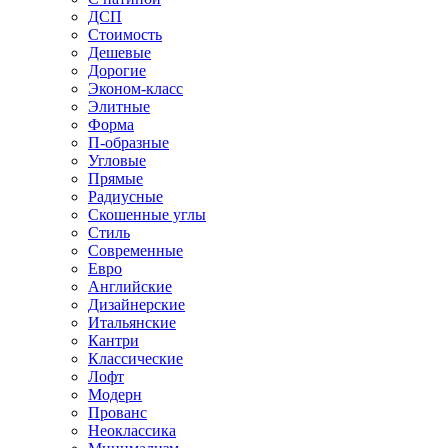
ДСП
Стоимость
Дешевые
Дорогие
Эконом-класс
Элитные
Форма
П-образные
Угловые
Прямые
Радиусные
Скошенные углы
Стиль
Современные
Евро
Английские
Дизайнерские
Итальянские
Кантри
Классические
Лофт
Модерн
Прованс
Неоклассика