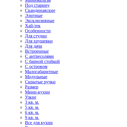
Минимализм
Под старину
Скандинавские
Элитные
Эксклюзивные
Хай-тек
Особенности
Для студии
Для хрущевки
Для дачи
Встроенные
С антресолями
С барной стойкой
С островом
Малогабаритные
Модульные
Скрытые ручки
Размер
Мини-кухни
Узкие
3 кв. м.
5 кв. м.
6 кв. м.
9 кв. м.
Все для кухни