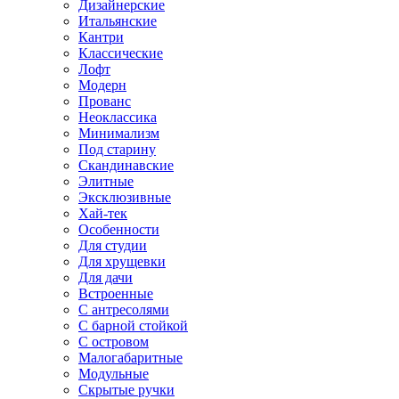
Дизайнерские
Итальянские
Кантри
Классические
Лофт
Модерн
Прованс
Неоклассика
Минимализм
Под старину
Скандинавские
Элитные
Эксклюзивные
Хай-тек
Особенности
Для студии
Для хрущевки
Для дачи
Встроенные
С антресолями
С барной стойкой
С островом
Малогабаритные
Модульные
Скрытые ручки