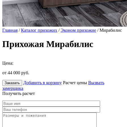
Главная
/
Каталог прихожих
/
Эконом прихожие
/ Мирабилис
Прихожая Мирабилис
Цена:
от 44 000
руб.
Добавить в корзину
Расчет цены
Вызвать
Заказать
замерщика
Получить расчет