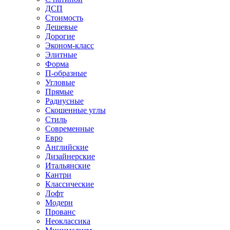
ДСП
Стоимость
Дешевые
Дорогие
Эконом-класс
Элитные
Форма
П-образные
Угловые
Прямые
Радиусные
Скошенные углы
Стиль
Современные
Евро
Английские
Дизайнерские
Итальянские
Кантри
Классические
Лофт
Модерн
Прованс
Неоклассика