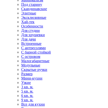
Минимализм
Под старину
Скандинавские
Элитные
Эксклюзивные
Хай-тек
Особенности
Для студии
Для хрущевки
Для дачи
Встроенные
С антресолями
С барной стойкой
С островом
Малогабаритные
Модульные
Скрытые ручки
Размер
Мини-кухни
Узкие
3 кв. м.
5 кв. м.
6 кв. м.
9 кв. м.
Все для кухни