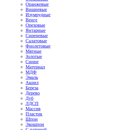
Оранжевые
Вишневые
Изумрудные
Венге
Ореховые
Янтарные
Сиреневые
Салатовые
Фиолетовые
Мятные
Золотые
Синие
Материал
МДФ
Эмаль
Акрил
Береза
Дерево
Дуб
ЛДСП
Массив
Пластик
Шпон
Экошпон
С патиной